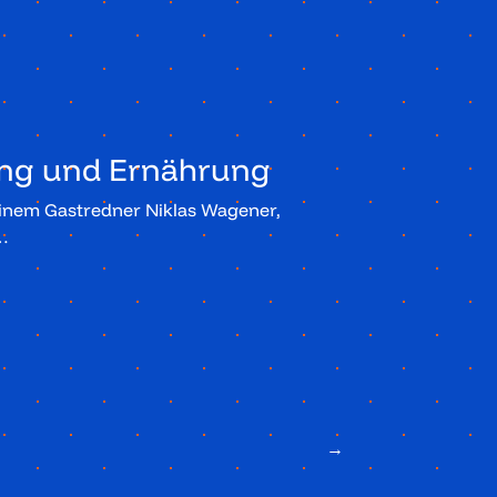
ung und Ernährung
seinem Gastredner Niklas Wagener,
…
→