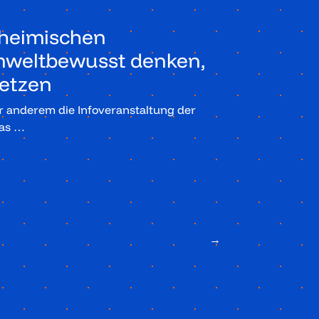
nheimischen
umweltbewusst denken,
etzen
r anderem die Infoveranstaltung der
ias …
→