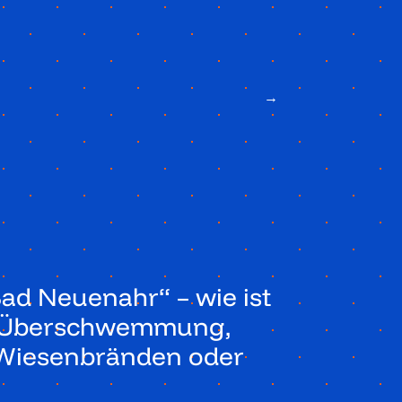
→
Bad Neuenahr“ – wie ist
ei Überschwemmung,
d Wiesenbränden oder