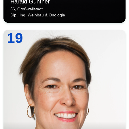
Harald Gunther
56, Großwallstadt
Dipl. Ing. Weinbau & Önologie
19