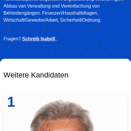
Abbau von Verwaltung und Vereinfachung von
Behördengängen. Finanzen/Haushaltsfragen,
Wirtschaft/Gewerbe/Arbeit, Sicherheit/Ordnung
Fragen?
Schreib Isabell
.
Weitere Kandidaten
1